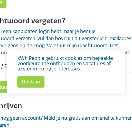
htwoord vergeten?
 al een kandidaten login hebt maar je bent je
oord vergeten, vul dan bovenin dit venster je e-mailadres
ervolgens op de knop 'Verstuur mijn wachtwoord'. Het
oord zal hierna naar jouw e-mail adres worden gestuurd.
kWh People gebruikt cookies om bepaalde
voorkeuren te onthouden en vacatures af
 / Gebruikersnaam:
te stemmen op je interesses.
hrijven
 nog geen account? Meld je nu gratis aan om snel te kunne
teren!