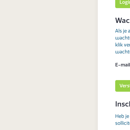
Wac
Als je
wachtw
klik v
wachtw
E-mail
Insc
Heb je
sollici