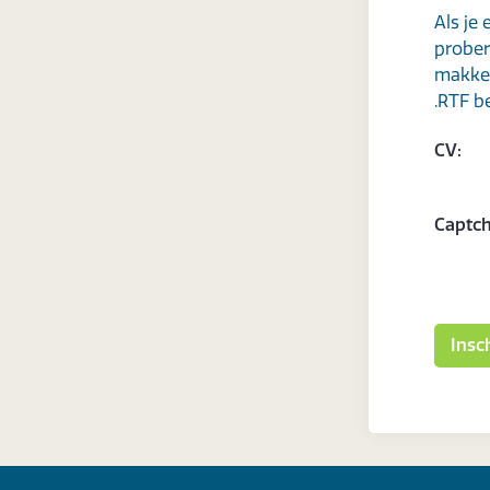
Als je
prober
makkel
.RTF b
CV:
Captch